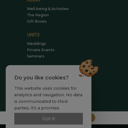
Well-being & Activities
The Region
Gift Boxes
UNITE
Weddings
Private Events
Seminars
MEET US
Do you like cookies?
Team
Commitments
This website uses cookies for
News
analytics and navigation. No data
is communicated to third
parties, it's a promise.
Reserve
Got it