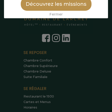
Découvrez les missions
Fermer
SE REPOSER
Chambre Confort
Chambre Supérieure
Chambre Deluxe
Suite Familiale
SE RÉGALER
Restaurant le 1930
Cartes et Menus
Horaires