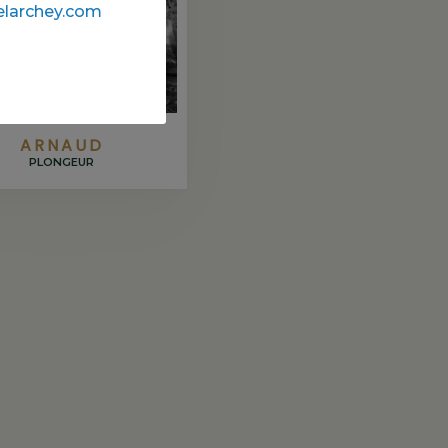
larchey.com
ARNAUD
PLONGEUR