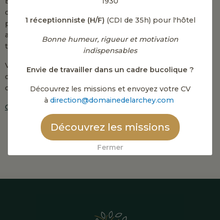
1930
En soumettant ce formulaire je comprends que mes
données transmises seront conservées dans le but de
1 réceptionniste (H/F)
(CDI de 35h) pour l'hôtel
pouvoir me recontacter. Ces données ne seront en
aucun cas transmises à des personnes ou sociétés
Bonne humeur, rigueur et motivation
tierces.
indispensables
Vous bénéficiez du droit de vous inscrire sur la liste
Envie de travailler dans un cadre bucolique ?
d'opposition au démarchage téléphonique. Pour plus
d’informations :
Bloctel
Découvrez les missions et envoyez votre CV
à
direction@domainedelarchey.com
Consultez notre politique de données personnelles
Découvrez les missions
Envoyer ma demande
Fermer