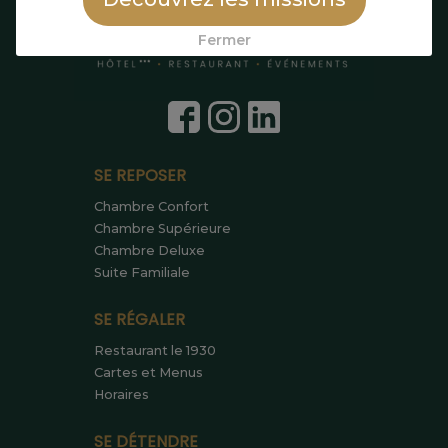
Fermer
SE REPOSER
Chambre Confort
Chambre Supérieure
Chambre Deluxe
Suite Familiale
SE RÉGALER
Restaurant le 1930
Cartes et Menus
Horaires
SE DÉTENDRE