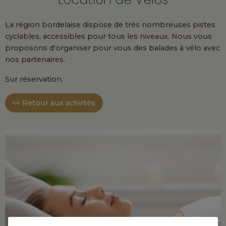
La région bordelaise dispose de très nombreuses pistes
cyclables, accessibles pour tous les niveaux. Nous vous
proposons d'organiser pour vous des balades à vélo avec
nos partenaires.
Sur réservation.
<< Retour aux activités