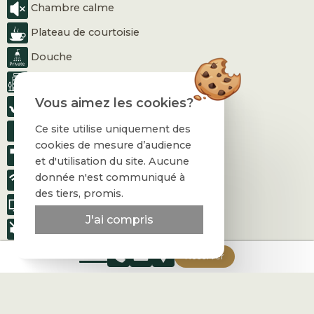
Chambre calme
Plateau de courtoisie
Douche
Vue sur la cour
Vous aimez les cookies?
Bouilloire
Ce site utilise uniquement des
Eau minérale
cookies de mesure d’audience
Sèche-cheveux
et d'utilisation du site. Aucune
donnée n'est communiqué à
WiFi Gratuit
des tiers, promis.
TV écran plat
J'ai compris
Insonorisation
Miroir grossissant
Réserver
Non fumeur
Conditions et informations utiles